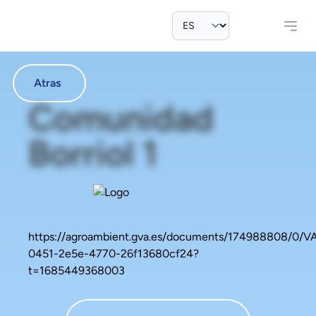
Atras
Comunidad
Borriol 1
https://agroambient.gva.es/documents/174988808/0
0451-2e5e-4770-26f13680cf24?
t=1685449368003